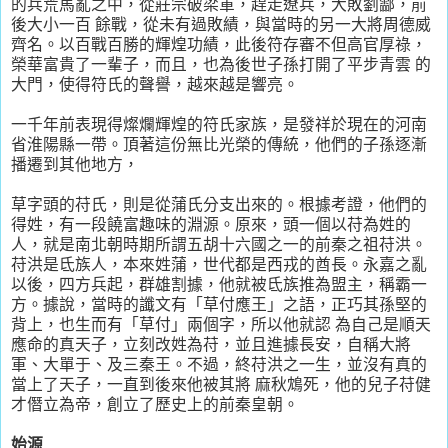
的兵荒馬亂之中，從莊宗破梁軍，趕走遼兵，大敗劉酃，前
後大小一百 餘戰，從未有過敗績，與當時的另一大將周德威
齊名。以百戰百勝的輝煌功績，此後符存審不但高官厚祿，
榮華富貴了一輩子，而且，也為後世子孫打開了平步青雲 的
大門，使得符氏的聲譽，越來越是響亮。
一千年前表現得燦爛輝煌的符氏家族，是發祥於現在的河南
省淮陽縣一帶。頂著這份無比光榮的傳統，他們的子孫逐漸
播遷到其他地方，
草字頭的苻氏，則是從蒲氏分支出來的。根據考證，他們的
得姓，有一段饒富趣味的淵源。原來，頭一個以苻為姓的
人，就是南北朝時期所謂五胡十六國之一的前秦之祖苻洪。
苻洪是氐族人，本來姓蒲，世代都是西戎的酋長。永嘉之亂
以後，四方兵起，群雄割據，他就被氐族推為盟主，稱霸一
方。據說，當時的讖文有「草付應王」之語，正巧其孫堅的
背上，也生而有「草付」兩個字，所以他就認 為自己是順天
應命的真天子，立刻改姓為苻，並且進據長安，自稱大將
軍、大單于、及三秦王。不過，終苻洪之一生，並沒有真的
當上了天子，一直到後來他被其將 麻秋鴆死，他的兒子苻健
才僭立為帝，創立了歷史上的前秦皇朝。
始源