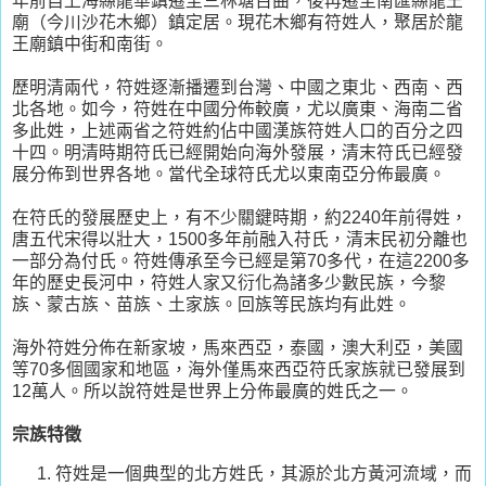
年前自上海縣龍華鎮遷至三林塘百曲，後再遷至南匯縣龍王
廟（今川沙花木鄉）鎮定居。現花木鄉有符姓人，聚居於龍
王廟鎮中街和南街。
歷明清兩代，符姓逐漸播遷到台灣、中國之東北、西南、西
北各地。如今，符姓在中國分佈較廣，尤以廣東、海南二省
多此姓，上述兩省之符姓約佔中國漢族符姓人口的百分之四
十四。明清時期符氏已經開始向海外發展，清末符氏已經發
展分佈到世界各地。當代全球符氏尤以東南亞分佈最廣。
在符氏的發展歷史上，有不少關鍵時期，約2240年前得姓，
唐五代宋得以壯大，1500多年前融入苻氏，清末民初分離也
一部分為付氏。符姓傳承至今已經是第70多代，在這2200多
年的歷史長河中，符姓人家又衍化為諸多少數民族，今黎
族、蒙古族、苗族、土家族。回族等民族均有此姓。
海外符姓分佈在新家坡，馬來西亞，泰國，澳大利亞，美國
等70多個國家和地區，海外僅馬來西亞符氏家族就已發展到
12萬人。所以說符姓是世界上分佈最廣的姓氏之一。
宗族特徵
符姓是一個典型的北方姓氏，其源於北方黃河流域，而