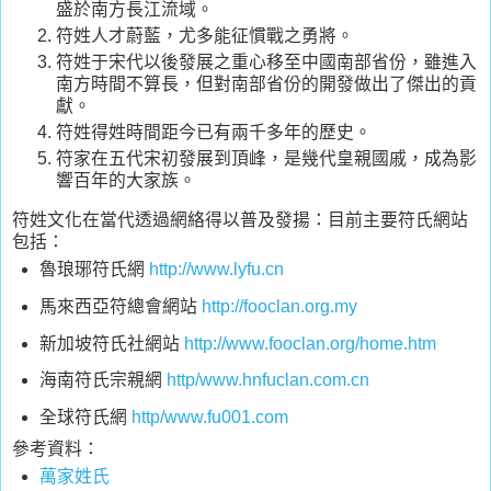
盛於南方長江流域。
符姓人才蔚藍，尤多能征慣戰之勇將。
符姓于宋代以後發展之重心移至中國南部省份，雖進入
南方時間不算長，但對南部省份的開發做出了傑出的貢
獻。
符姓得姓時間距今已有兩千多年的歷史。
符家在五代宋初發展到頂峰，是幾代皇親國戚，成為影
響百年的大家族。
符姓文化在當代透過網絡得以普及發揚：目前主要符氏網站
包括：
魯琅琊符氏網
http://www.lyfu.cn
馬來西亞符總會網站
http://fooclan.org.my
新加坡符氏社網站
http://www.fooclan.org/home.htm
海南符氏宗親網
http/www.hnfuclan.com.cn
全球符氏網
http/www.fu001.com
參考資料：
萬家姓氏