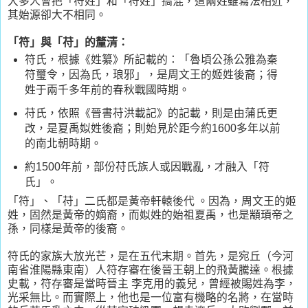
大多人會把「符姓」和「苻姓」搞混，這兩姓雖寫法相近，
其始源卻大不相同。
「符」與「苻」的釐清：
符氏，根據《姓纂》所記載的：「魯頃公孫公雅為秦
符璽令，因為氏，琅邪」，是周文王的姬姓後裔；得
姓于兩千多年前的春秋戰國時期。
苻氏，依照《晉書苻洪載記》的記載，則是由蒲氏更
改，是夏禹姒姓後裔；則始見於距今約1600多年以前
的南北朝時期。
約1500年前，部份苻氏族人或因戰亂，才融入「符
氏」。
「符」、「苻」二氏都是黃帝軒轅後代 。因為，周文王的姬
姓，固然是黃帝的嫡裔，而姒姓的始祖夏禹，也是顓頊帝之
孫，同樣是黃帝的後裔。
符氏的家族大放光芒，是在五代末期。首先，是宛丘（今河
南省淮陽縣東南）人符存審在後晉王朝上的飛黃騰達。根據
史載，符存審是當時晉主 李克用的義兒，曾經被賜姓為李，
光采無比。而實際上，他也是一位富有機略的名將，在當時