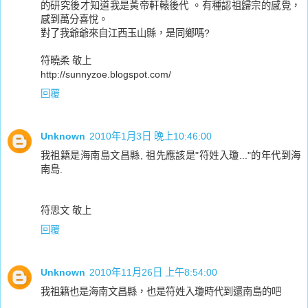
的研究後才知道我是黃帝軒轅後代 。有種認祖歸宗的感覺，
感到萬分喜悅。
對了我爺爺來自江西玉山縣，是同鄉嗎?
符曉柔 敬上
http://sunnyzoe.blogspot.com/
回覆
Unknown
2010年1月3日 晚上10:46:00
我祖籍是海南島文昌縣, 祖先應該是"符姓入瓊..."的年代到海
南島.
符思文 敬上
回覆
Unknown
2010年11月26日 上午8:54:00
我祖籍也是海南文昌縣，也是符姓入瓊時代到還南島的吧