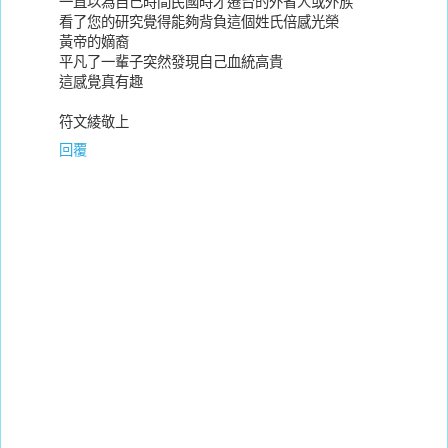
一直以為自己時間民國時才遷台的外省人或外族
看了您的研究覺得能夠背負這個姓氏倍感光榮
黃帝的嫡裔
平凡了一輩子突然發現自己血統高貴
這感覺真有趣
符文綾敬上
回覆