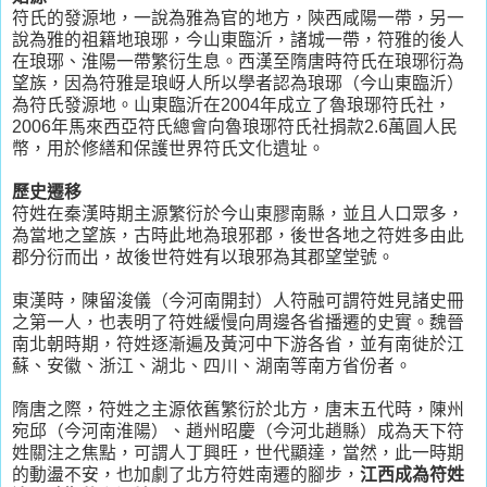
符氏的發源地，一說為雅為官的地方，陝西咸陽一帶，另一
說為雅的祖籍地琅琊，今山東臨沂，諸城一帶，符雅的後人
在琅琊、淮陽一帶繁衍生息。西漢至隋唐時符氏在琅琊衍為
望族，因為符雅是琅岈人所以學者認為琅琊（今山東臨沂）
為符氏發源地。山東臨沂在2004年成立了魯琅琊符氏社，
2006年馬來西亞符氏總會向魯琅琊符氏社捐款2.6萬圓人民
幣，用於修繕和保護世界符氏文化遺址。
歷史遷移
符姓在秦漢時期主源繁衍於今山東膠南縣，並且人口眾多，
為當地之望族，古時此地為琅邪郡，後世各地之符姓多由此
郡分衍而出，故後世符姓有以琅邪為其郡望堂號。
東漢時，陳留浚儀（今河南開封）人符融可謂符姓見諸史冊
之第一人，也表明了符姓緩慢向周邊各省播遷的史實。魏晉
南北朝時期，符姓逐漸遍及黃河中下游各省，並有南徙於江
蘇、安徽、浙江、湖北、四川、湖南等南方省份者。
隋唐之際，符姓之主源依舊繁衍於北方，唐末五代時，陳州
宛邱（今河南淮陽）、趙州昭慶（今河北趙縣）成為天下符
姓關注之焦點，可謂人丁興旺，世代顯達，當然，此一時期
的動盪不安，也加劇了北方符姓南遷的腳步，
江西成為符姓