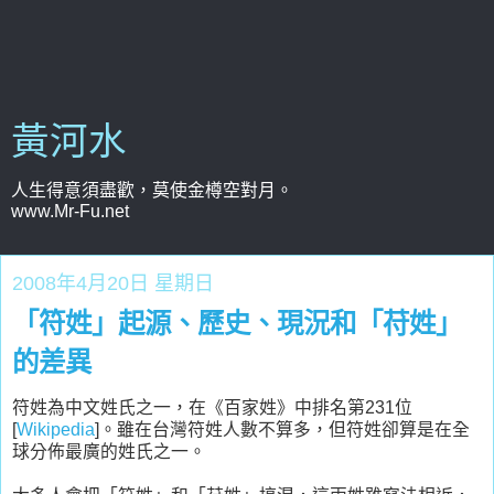
黃河水
人生得意須盡歡，莫使金樽空對月。
www.Mr-Fu.net
2008年4月20日 星期日
「符姓」起源、歷史、現況和「苻姓」
的差異
符姓為中文姓氏之一，在《百家姓》中排名第231位
[
Wikipedia
]。雖在台灣符姓人數不算多，但符姓卻算是在全
球分佈最廣的姓氏之一。