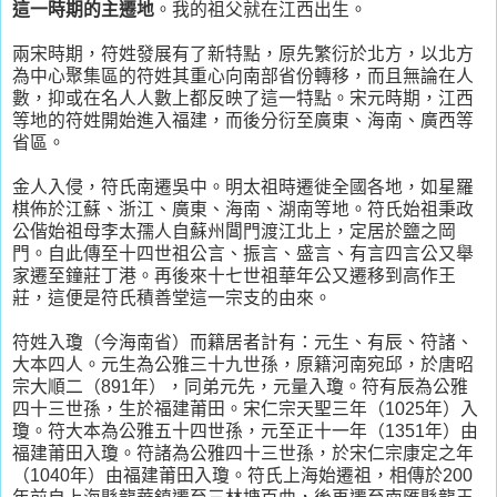
這一時期的主遷地
。我的祖父就在江西出生。
兩宋時期，符姓發展有了新特點，原先繁衍於北方，以北方
為中心聚集區的符姓其重心向南部省份轉移，而且無論在人
數，抑或在名人人數上都反映了這一特點。宋元時期，江西
等地的符姓開始進入福建，而後分衍至廣東、海南、廣西等
省區。
金人入侵，符氏南遷吳中。明太祖時遷徙全國各地，如星羅
棋佈於江蘇、浙江、廣東、海南、湖南等地。符氏始祖秉政
公偕始祖母李太孺人自蘇州閶門渡江北上，定居於鹽之岡
門。自此傳至十四世祖公言、振言、盛言、有言四言公又舉
家遷至鐘莊丁港。再後來十七世祖華年公又遷移到高作王
莊，這便是符氏積善堂這一宗支的由來。
符姓入瓊（今海南省）而籍居者計有：元生、有辰、符諸、
大本四人。元生為公雅三十九世孫，原籍河南宛邱，於唐昭
宗大順二（891年），同弟元先，元量入瓊。符有辰為公雅
四十三世孫，生於福建莆田。宋仁宗天聖三年（1025年）入
瓊。符大本為公雅五十四世孫，元至正十一年（1351年）由
福建莆田入瓊。符諸為公雅四十三世孫，於宋仁宗康定之年
（1040年）由福建莆田入瓊。符氏上海始遷祖，相傳於200