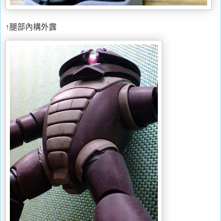
↑腿部內構外露