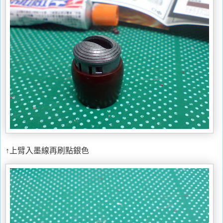
↑上臂入墨線再刷點銀色