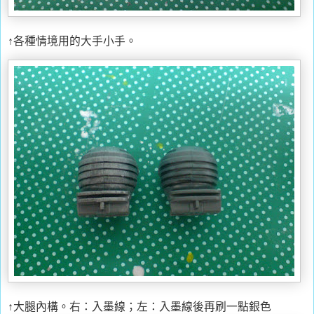
↑各種情境用的大手小手。
↑大腿內構。右：入墨線；左：入墨線後再刷一點銀色