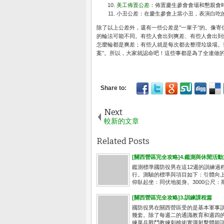
美工佈置公差
：佈置慶生參會會場和懇親會
小丑公差：在慶生參會上當小丑，表演白吃
除了以上公差外，還有一些公差是"一輩子"的。像
的輪法可能不同。有些人會出到爽差、有些人會出到
怎麼輪都是爽差；有些人就是每次都去整理垃圾場。
案"。所以，大家就認命吧！這些事都是為了全連做
Next
較新的文章
Related Posts
[關西營區完全攻略]4.鑑測與休閒活動
鑑測標準國防役男在這12週的訓練過
行。測驗的標準與項目如下：引體向上
仰臥起坐：同伏地挺身。3000公尺：期
[關西營區完全攻略]3.訓練課程篇
國防役男在關西營區受的是基本軍事
幾套。除了每週二的通識教育和週四
練單兵戰鬥教練刺槍術實彈射擊體能訓