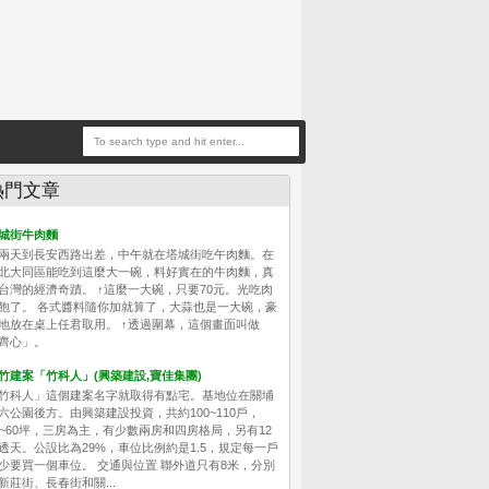
熱門文章
城街牛肉麵
兩天到長安西路出差，中午就在塔城街吃午肉麵。在
北大同區能吃到這麼大一碗，料好實在的牛肉麵，真
台灣的經濟奇蹟。 ↑這麼一大碗，只要70元。光吃肉
飽了。 各式醬料隨你加就算了，大蒜也是一大碗，豪
地放在桌上任君取用。 ↑透過圍幕，這個畫面叫做
齊心」。
竹建案「竹科人」(興築建設,寶佳集團)
竹科人」這個建案名字就取得有點宅。基地位在關埔
六公園後方。由興築建設投資，共約100~110戶，
0~60坪，三房為主，有少數兩房和四房格局，另有12
透天。公設比為29%，車位比例約是1.5，規定每一戶
少要買一個車位。 交通與位置 聯外道只有8米，分別
新莊街、長春街和關...