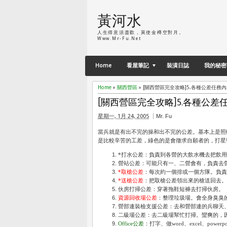
黃河水
人生得意須盡歡，莫使金樽空對月。
Www.Mr-Fu.net
Home
看屋筆記
裝潢日誌
我的秘密
Home
»
關西營區
»
[關西營區完全攻略]5.各種公差任務
[關西營區完全攻略]5.各種公差
星期一, 1月 24, 2005
Mr. Fu
當兵就是有出不完的操和出不完的公差。基本上是照
是比較辛苦的工差，綠色的是會徵求自願者的，打星
*打水公差：負責到各營的大飲水機去把飲
營站公差：可能只有一、二營會有，負責去
*取槍公差
：每次約一個排或一個方隊。負
*送槍公差
：把取槍公差領出來的槍送回去。
伙房打掃公差：穿著拖鞋短褲去打掃伙房。
資源回收場公差
：整理垃圾場。會全身臭臭
營部連裝檢支援公差：去和營部連的兵聊天
二級場公差：去二級場幫忙打掃。蠻爽的，
Office公差
：打字、做word、excel、po