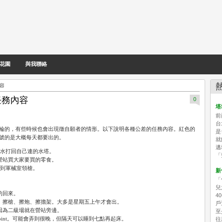
花園
與我聯絡
內容
任務內容
0
塔
前
台
輪的，有些時候也會出現徵自願者的情形。以下說明各種公差的任務內容。紅色的
是
號的是大概每天都要出的。
就
邁
用水打回自己連的水塔。
「
營站買大家要買的零食。
責到軍械室領槍。
新
「
兒
的回來。
4
、擦槍、擦炮、擦擔架。大多是星期五上午才會出。
戶
因為二級場就在營站旁邊。
至
werpoint。可能會弄到很晚，但隔天可以睡到七點再起床。
往