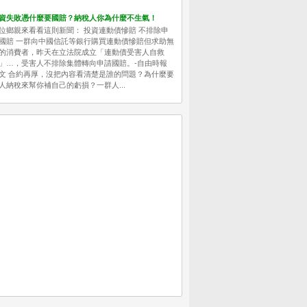
資失敗憑什麼要國賠？納稅人你為什麼不生氣！
位鄉親來看看這則新聞： 投資連動債慘賠 不排除申
國賠 一群向中國信託等銀行購買連動債慘賠但求助無
的消費者，昨天在立法院成立「連動債受害人自救
」…，受害人不排除集體轉向申請國賠。-自由時報
文 合約再厚，沒把內容看清楚是誰的問題？為什麼要
人納稅來幫你補自己的虧損？一群人...