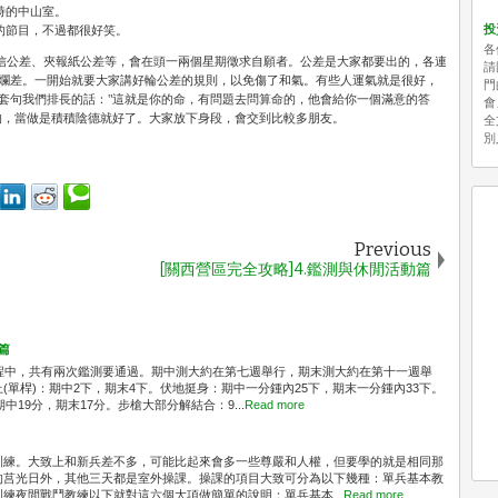
時的中山室。
投
的節目，不過都很好笑。
各
寄信公差、夾報紙公差等，會在頭一兩個星期徵求自願者。公差是大家都要出的，各連
請
爛差。一開始就要大家講好輪公差的規則，以免傷了和氣。有些人運氣就是很好，
門
套句我們排長的話："這就是你的命，有問題去問算命的，他會給你一個滿意的答
會
的，當做是積積陰德就好了。大家放下身段，會交到比較多朋友。
全
別
Previous
[關西營區完全攻略]4.鑑測與休閒活動篇
篇
程中，共有兩次鑑測要通過。期中測大約在第七週舉行，期末測大約在第十一週舉
(單桿)：期中2下，期末4下。伏地挺身：期中一分鍾內25下，期末一分鍾內33下。
中19分，期末17分。步槍大部分解結合：9...
Read more
訓練。大致上和新兵差不多，可能比起來會多一些尊嚴和人權，但要學的就是相同那
的莒光日外，其他三天都是室外操課。操課的項目大致可分為以下幾種：單兵基本教
練夜間戰鬥教練以下就對這六個大項做簡單的說明：單兵基本...
Read more