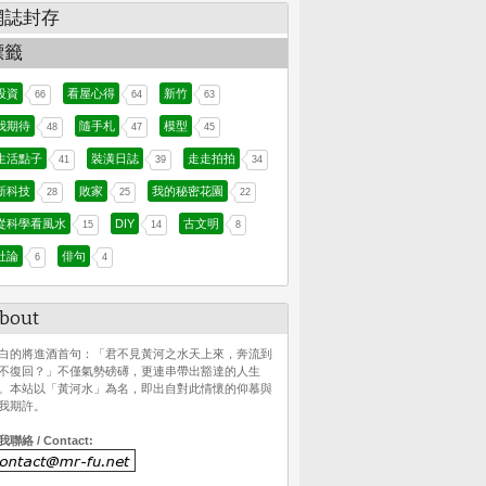
網誌封存
標籤
投資
看屋心得
新竹
66
64
63
我期待
隨手札
模型
48
47
45
生活點子
裝潢日誌
走走拍拍
41
39
34
新科技
敗家
我的秘密花園
28
25
22
從科學看風水
DIY
古文明
15
14
8
社論
俳句
6
4
bout
白的將進酒首句：「君不見黃河之水天上來，奔流到
不復回？」不僅氣勢磅礡，更連串帶出豁達的人生
。本站以「黃河水」為名，即出自對此情懷的仰慕與
我期許。
我聯絡 / Contact: