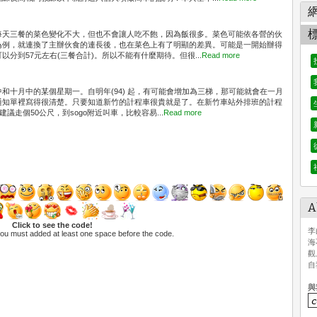
每天三餐的菜色變化不大，但也不會讓人吃不飽，因為飯很多。菜色可能依各營的伙
為例，就連換了主辦伙食的連長後，也在菜色上有了明顯的差異。可能是一開始辦得
分到57元左右(三餐合計)。所以不能有什麼期待。但很...
Read more
和十月中的某個星期一。自明年(94) 起，有可能會增加為三梯，那可能就會在一月
通知單裡寫得很清楚。只要知道新竹的計程車很貴就是了。在新竹車站外排班的計程
議走個50公尺，到sogo附近叫車，比較容易...
Read more
A
Click to see the code!
李
you must added at least one space before the code.
海
觀
自
與