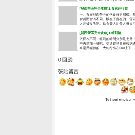
[關西營區完全攻略]2.食衣住行篇
一、食在關西營區的伙食就是那樣。
食兵而會有不同。以在下所在的二營
太差被投訴吧。伙食費大約每人每天可以
[關西營區完全攻略]1.報到篇
依梯次不同，報到的時間分別是七月中
中再增加一梯吧。交通資訊會在報到
車是用喊價的，大約行情在600上下。建
0 回應:
張貼留言
To insert emoticon 