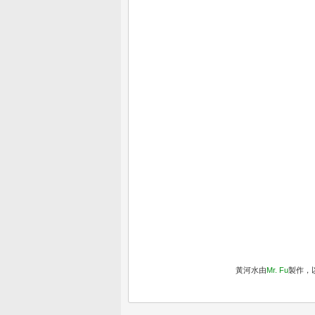
黃河水
由
Mr. Fu
製作，