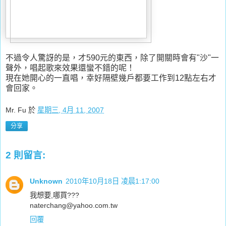
不過令人驚訝的是，才590元的東西，除了開關時會有"沙"一
聲外，唱起歌來效果還蠻不錯的呢！
現在她開心的一直唱，幸好隔壁幾戶都要工作到12點左右才
會回家。
Mr. Fu
於
星期三, 4月 11, 2007
分享
2 則留言:
Unknown
2010年10月18日 凌晨1:17:00
我想要,哪買???
naterchang@yahoo.com.tw
回覆