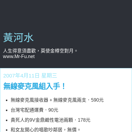
黃河水
人生得意須盡歡，莫使金樽空對月。
www.Mr-Fu.net
2007年4月11日 星期三
無線麥克風組入手！
無線麥克風接收器 + 無線麥克風兩支．590元
台灣宅配通運費．90元
貴死人的9V金鼎鹼性電池兩顆．178元
和女友開心的唱歌吵鄰居，無價。