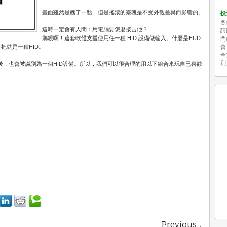
畫面雖然是醜了一點，但是搖滾的靈魂是不受外觀差異而影響的。
投
各
這時一定會有人問：用電腦要怎麼接吉他？
請
鄉親啊！這套軟體支援使用任一種 HID 設備做輸入。什麼是HUD
門
手把就是一種HID。
會
全
別
連線後，也會被識別為一個HID設備。所以，我們可以很合理的用以下組合來玩自已喜歡
Previous