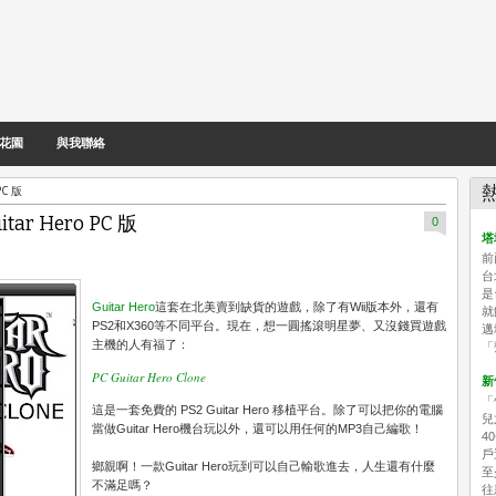
花園
與我聯絡
C 版
r Hero PC 版
0
塔
前
台
是
Guitar Hero
這套在北美賣到缺貨的遊戲，除了有Wii版本外，還有
就
PS2和X360等不同平台。現在，想一圓搖滾明星夢、又沒錢買遊戲
邁
主機的人有福了：
「
PC Guitar Hero Clone
新
「
這是一套免費的 PS2 Guitar Hero 移植平台。除了可以把你的電腦
兒
當做Guitar Hero機台玩以外，還可以用任何的MP3自己編歌！
4
戶
鄉親啊！一款Guitar Hero玩到可以自己輸歌進去，人生還有什麼
至
不滿足嗎？
往