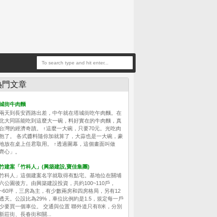
熱門文章
城街牛肉麵
兩天到長安西路出差，中午就在塔城街吃午肉麵。在
北大同區能吃到這麼大一碗，料好實在的牛肉麵，真
台灣的經濟奇蹟。 ↑這麼一大碗，只要70元。光吃肉
飽了。 各式醬料隨你加就算了，大蒜也是一大碗，豪
地放在桌上任君取用。 ↑透過圍幕，這個畫面叫做
齊心」。
竹建案「竹科人」(興築建設,寶佳集團)
竹科人」這個建案名字就取得有點宅。基地位在關埔
六公園後方。由興築建設投資，共約100~110戶，
0~60坪，三房為主，有少數兩房和四房格局，另有12
透天。公設比為29%，車位比例約是1.5，規定每一戶
少要買一個車位。 交通與位置 聯外道只有8米，分別
新莊街、長春街和關...