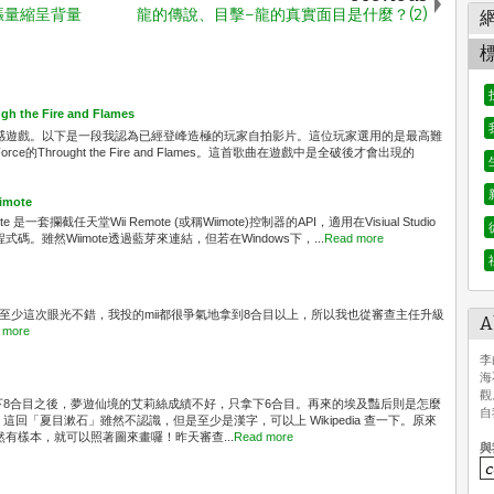
漲量縮呈背量
龍的傳說、目擊–龍的真實面目是什麼？(2)
the Fire and Flames
的音樂體感遊戲。以下是一段我認為已經登峰造極的玩家自拍影片。這位玩家選用的是最高難
Force的Throught the Fire and Flames。這首歌曲在遊戲中是全破後才會出現的
iimote
s Wiimote 是一套攔截任天堂Wii Remote (或稱Wiimote)控制器的API，適用在Visiual Studio
程式碼。雖然Wiimote透過藍芽來連結，但若在Windows下，...
Read more
...至少這次眼光不錯，我投的mii都很爭氣地拿到8合目以上，所以我也從審查主任升級
A
 more
李
海
觀
8合目之後，夢遊仙境的艾莉絲成績不好，只拿下6合目。再來的埃及豔后則是怎麼
自
回「夏目漱石」雖然不認識，但是至少是漢字，可以上 Wikipedia 查一下。原來
然有樣本，就可以照著圖來畫囉！昨天審查...
Read more
與