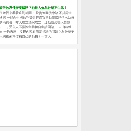
資失敗憑什麼要國賠？納稅人你為什麼不生氣！
位鄉親來看看這則新聞： 投資連動債慘賠 不排除申
國賠 一群向中國信託等銀行購買連動債慘賠但求助無
的消費者，昨天在立法院成立「連動債受害人自救
」…，受害人不排除集體轉向申請國賠。-自由時報
文 合約再厚，沒把內容看清楚是誰的問題？為什麼要
人納稅來幫你補自己的虧損？一群人...