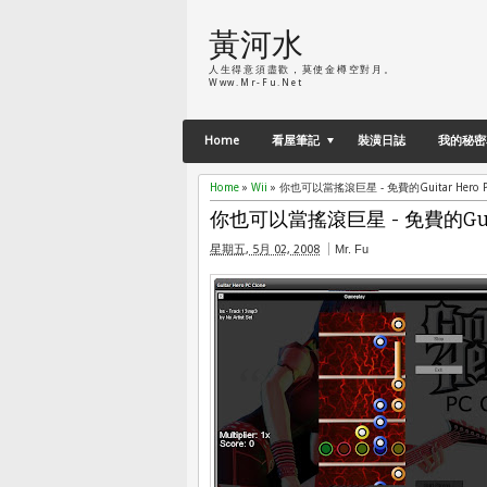
黃河水
人生得意須盡歡，莫使金樽空對月。
Www.Mr-Fu.net
Home
看屋筆記
裝潢日誌
我的秘密
Home
»
Wii
»
你也可以當搖滾巨星 - 免費的Guitar Hero P
你也可以當搖滾巨星 - 免費的Guita
星期五, 5月 02, 2008
Mr. Fu