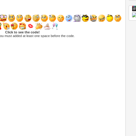
Click to see the code!
you must added at least one space before the code.