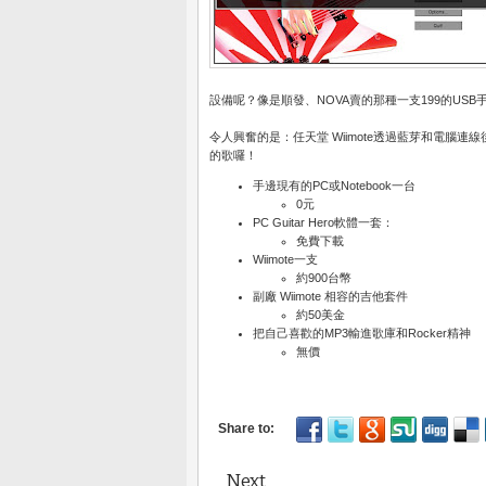
設備呢？像是順發、NOVA賣的那種一支199的USB
令人興奮的是：任天堂 Wiimote透過藍芽和電腦
的歌囉！
手邊現有的PC或Notebook一台
0元
PC Guitar Hero軟體一套：
免費下載
Wiimote一支
約900台幣
副廠 Wiimote 相容的吉他套件
約50美金
把自己喜歡的MP3輸進歌庫和Rocker精神
無價
Next