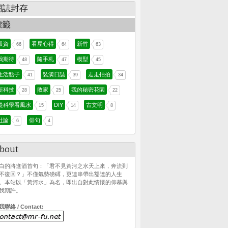
網誌封存
標籤
投資
看屋心得
新竹
66
64
63
我期待
隨手札
模型
48
47
45
生活點子
裝潢日誌
走走拍拍
41
39
34
新科技
敗家
我的秘密花園
28
25
22
從科學看風水
DIY
古文明
15
14
8
社論
俳句
6
4
bout
白的將進酒首句：「君不見黃河之水天上來，奔流到
不復回？」不僅氣勢磅礡，更連串帶出豁達的人生
。本站以「黃河水」為名，即出自對此情懷的仰慕與
我期許。
我聯絡 / Contact: