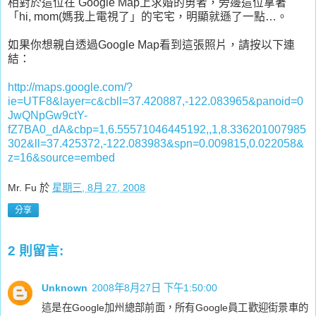
相對於這位在 Google Map上求婚的勇者，旁邊這位拿著
「hi, mom(媽我上電視了」的宅宅，明顯就遜了一點…。
如果你想親自透過Google Map看到這張照片，請按以下連
結：
http://maps.google.com/?
ie=UTF8&layer=c&cbll=37.420887,-122.083965&panoid=0
JwQNpGw9ctY-
fZ7BA0_dA&cbp=1,6.55571046445192,,1,8.336201007985
302&ll=37.425372,-122.083983&spn=0.009815,0.022058&
z=16&source=embed
Mr. Fu
於
星期三, 8月 27, 2008
分享
2 則留言:
Unknown
2008年8月27日 下午1:50:00
這是在Google加州總部前面，所有Google員工歡迎街景車的