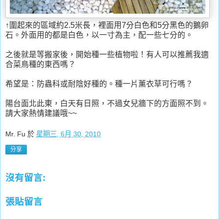
↑圍起來的區域約2.5米長，裡面用7分白色和5分黑色的鵝卵
石。外面用的都是白色，以一寸為主，配一些七分的。
之後就是等搬家後，開始種一些植物啦！有人可以推薦我適
合菜鳥種的東西嗎？
希望是：防蟲科或耐陰好種的。種一片薰衣草可行嗎？
陽台面北此東，白天有日照，不過女兒牆下的方面照不到。
請大家熱情建議哦~~
Mr. Fu
於
星期三, 6月 30, 2010
分享
沒有留言:
張貼留言