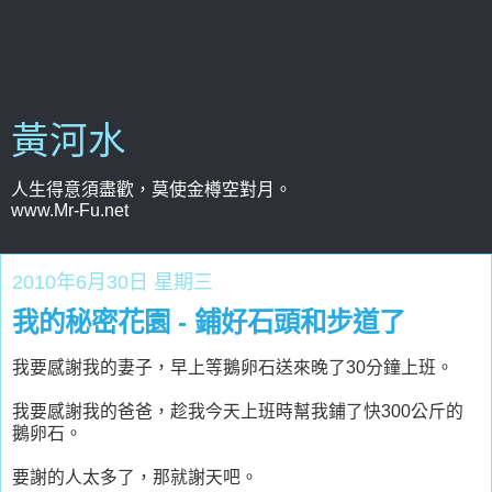
黃河水
人生得意須盡歡，莫使金樽空對月。
www.Mr-Fu.net
2010年6月30日 星期三
我的秘密花園 - 鋪好石頭和步道了
我要感謝我的妻子，早上等鵝卵石送來晚了30分鐘上班。
我要感謝我的爸爸，趁我今天上班時幫我鋪了快300公斤的
鵝卵石。
要謝的人太多了，那就謝天吧。