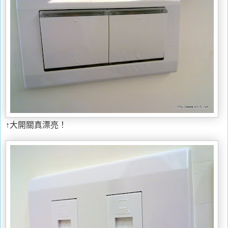
↑大開關真漂亮！