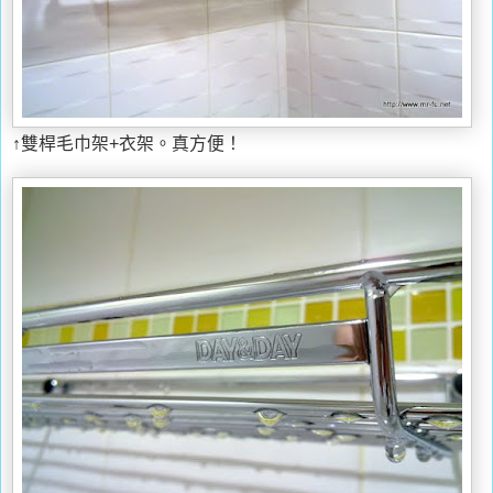
↑雙桿毛巾架+衣架。真方便！