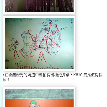
↑在全無燈光的坑道中還拍得出槍炮彈藥，K810i真是值得信
賴！