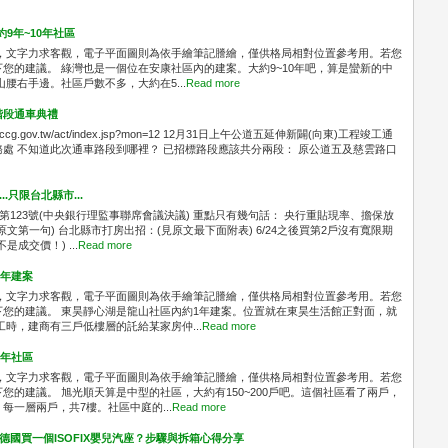
9年~10年社區
間紀錄，文字力求客觀，電子平面圖則為依手繪筆記謄繪，僅供格局相對位置參考用。若您
您的建議。 綠灣也是一個位在安康社區內的建案。大約9~10年吧，算是蠻新的中
山腰右手邊。社區戶數不多，大約在5...
Read more
階段通車典禮
cg.gov.tw/act/index.jsp?mon=12 12月31日上午公道五延伸新闢(向東)工程竣工通
處 不知道此次通車路段到哪裡？ 已招標路段應該共分兩段： 原公道五及慈雲路口
..只限台北縣市...
布第123號(中央銀行理監事聯席會議決議) 重點只有幾句話： 央行重貼現率、擔保放
文第一句) 台北縣市打房出招：(見原文最下面附表) 6/24之後買第2戶沒有寬限期
成交價！) ...
Read more
1年建案
間紀錄，文字力求客觀，電子平面圖則為依手繪筆記謄繪，僅供格局相對位置參考用。若您
您的建議。 東昊靜心湖是龍山社區內約1年建案。位置就在東昊生活館正對面，就
時，建商有三戶低樓層的託給某家房仲...
Read more
2年社區
間紀錄，文字力求客觀，電子平面圖則為依手繪筆記謄繪，僅供格局相對位置參考用。若您
您的建議。 旭光順天算是中型的社區，大約有150~200戶吧。這個社區看了兩戶，
一層兩戶，共7樓。社區中庭的...
Read more
何從德國買一個ISOFIX嬰兒汽座？步驟與拆箱心得分享