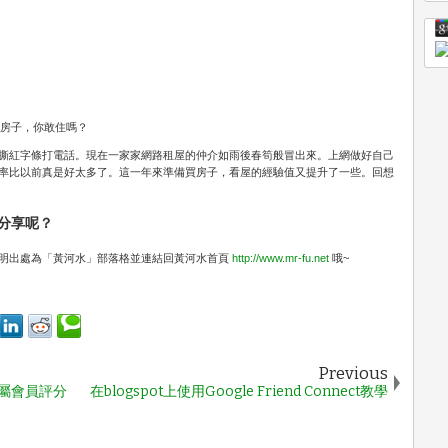
的房子，你敢住嗎？
撕紅字條打電話。現在一家家網路租屋的仲介如雨後春筍般冒出來。上網做好自己
率比以前真是好太多了。這一年來準備買房子，看屋的經驗值又提升了一些。回想
分享呢？
明出處為「黃河水」部落格並連結回黃河水首頁
http://www.mr-fu.net
哦~
Previous
- 專屬會員評分
在blogspot上使用Google Friend Connect教學