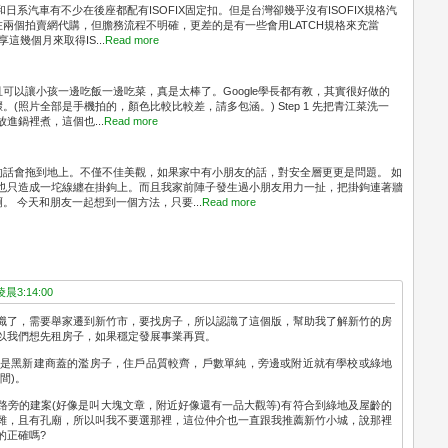
和日系汽車有不少在後座都配有ISOFIX固定扣。但是台灣卻幾乎沒有ISOFIX規格汽
兩個拍賣網代購，但膽務流程不明確，更差的是有一些會用LATCH規格來充當
這幾個月來取得IS...
Read more
可以讓小孩一邊吃飯一邊吃菜，真是太棒了。Google學長都有教，其實很好做的
(照片全部是手機拍的，顏色比較比較差，請多包涵。) Step 1 先把青江菜洗一
放進鍋裡煮，這個也...
Read more
的話會拖到地上。不僅不佳美觀，如果家中有小朋友的話，對安全層更更是問題。 如
，也只造成一坨線纏在掛鉤上。而且我家前陣子發生過小朋友用力一扯，把掛鉤連著牆
 今天和朋友一起想到一個方法，只要...
Read more
晨3:14:00
職了，需要舉家遷到新竹市，要找房子，所以認識了這個版，幫助我了解新竹的房
以我們想先租房子，如果穩定發展事業再買。
，不是黑新建商蓋的濫房子，住戶品質較齊，戶數單純，旁邊或附近就有學校或綠地
間)。
路旁的建案(好像是叫大塊文章，附近好像還有一品大觀等)有符合到綠地及屋齡的
雜，且有孔廟，所以叫我不要選那裡，這位仲介也一直跟我推薦新竹小城，說那裡
的正確嗎?