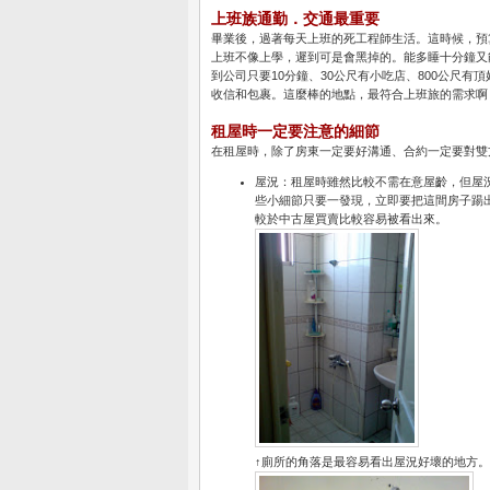
上班族通勤．交通最重要
畢業後，過著每天上班的死工程師生活。這時候，預
上班不像上學，遲到可是會黑掉的。能多睡十分鐘又
到公司只要10分鐘、30公尺有小吃店、800公尺
收信和包裹。這麼棒的地點，最符合上班旅的需求啊
租屋時一定要注意的細節
在租屋時，除了房東一定要好溝通、合約一定要對雙
屋況：租屋時雖然比較不需在意屋齡，但屋
些小細節只要一發現，立即要把這間房子踼
較於中古屋買賣比較容易被看出來。
↑廁所的角落是最容易看出屋況好壞的地方。