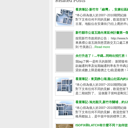
Related Posts
看房筆記-新竹市「綠灣」，安康社區約
*本心得為個人於2007~2010期
對下文有任何不同的見解，歡迎您留下
古屋。地點位在安康街(?)往上爬的半
新竹縣市公道五路向東延伸計畫第一
按照新竹市政府的公告： http://www.hc
車典禮公道五路與慈雲路交叉口處工務
到 竹美路口...
Read more
央行升息了！...半碼...同時出招打房！.
我lag了啊~~是昨天的新聞： 新聞發
款融通利率及短期融通利率各升半碼(原
貸款成數上限是鑑價之七成(是鑑價！不是
看屋筆記 - 東昊靜心湖,龍山社區內約
*本心得為個人於2007~2010期
對下文有任何不同的見解，歡迎您留下
是二期就對了。 這個案子當時是剛完工
看屋筆記-旭光順天,新竹市關埔，約1
*本心得為個人於2007~2010期
對下文有任何不同的見解，歡迎您留下
格局都如上，是中規中矩的標準三房。每
ISOFIX和LATCH有什麼不同？如