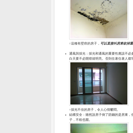
↑這種有壁癌的房子，
可以直接叫房東砍掉重
通風與採光：採光和通風的重要性應該不必
白天要不必開燈就明亮。否則住著住著人都
↑採光不佳的房子，令人心情鬱悶。
結構安全：雖然說房子倒了賠錢的是房東，
子，不租也罷。