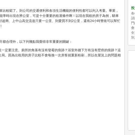
投
算比較鬆了。到公司的交通便利和各項生活機能的便利性都可以列入考量。畢業，
各
能準時出現在辨公室，可是十分重要的租屋條件啊！以現在我租的房子為例，騎車
請
有頂好超商、上中山高交流道只要一公里、到愛買不到2公里，還有24小時警衛可以幫忙
門
！
會
全
別
方都合理外，以下列幾點我覺得非常重要的關鍵：
況一定要注意。廁所的角落有沒有發霉的痕跡？浴室外牆下方有沒有壁癌的痕跡？這
出局。因為出租用的房子比較不會每換一次房客就重新粉刷，所以在屋況上的問題相