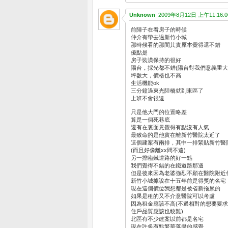
Unknown
2009年8月12日 上午11:16:0
前陣子在看房子的時候
仲介有帶去過新竹小城
那時候看的那間其實原本覺得還不錯
優點是
房子裝潢保持的很好
陽台，採光都不錯(陽台對我們意義重大
坪數大，價格也不高
生活機能ok
三分鐘過東光陸橋就到東區了
上班不會很遠
只是他大門的位置略差
算是一個死巷底
還有在裏面晃覺得有點沒有人氣
最致命的是他實在離新竹醫院太近了
這個建案有兩排，其中一排緊貼新竹醫
(而且好像離xx間不遠)
另一排臨鐵道路的好一點
我們覺得不錯的在鐵道路那邊
但是後來因為老婆強烈不願在醫院附近
新竹小城據說在十五年前是得獎的名宅
現在這個價位我想都是被省新拖累的
如果是租的又不介意醫院可以考慮
因為租金應該不高(不過相對的想要要求
住戶品質應該也較難)
北區有不少建案以前都是名宅
現在許多有點繁華落盡的感覺