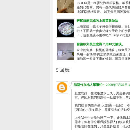
ISOFIX是一種嬰兒汽座的規格。歐系
座的代理商。偶有一些代購個體戶會在
ISOFIX規格販賣。 以下分三個段落分享
輕鬆就能完成的上海菜飯做法
上海菜飯，聽名子就覺得很高級。而且
啦！下面就一步步紀錄今天晚上的步驟。
下，這個應該不用教吧？ Step 2 把飯
窗簾線太長怎麼辨？用10元解決。
家中的窗簾，特別的落地窗，線太長
果用一個3M掛鉤之類的東西來處理
面油漆一起拔下來的慘劇。那真是痛啊。
5 回應:
請新竹在地人幫幫忙~
2009年7月31日 凌
版主您好，在此版潛水已久，先生要調
市。但因為我們對新竹一點都不熟，所
我們搜尋的條件是:大廈(新一點的)
(因我的小朋友還小，需要有大的活動空
上次我先生去新竹繞了一下，好像綠水
需求，但有仲介跟我說那裡人口較多較
都是老師在住的，只是屋齡較舊，他說