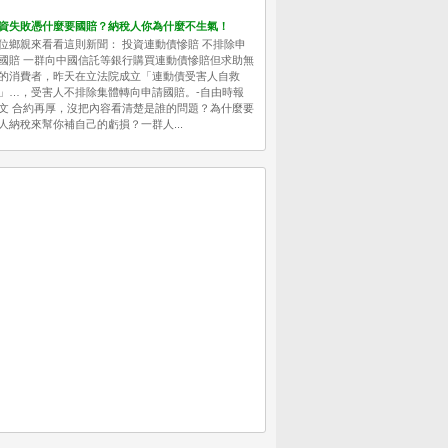
資失敗憑什麼要國賠？納稅人你為什麼不生氣！
位鄉親來看看這則新聞： 投資連動債慘賠 不排除申
國賠 一群向中國信託等銀行購買連動債慘賠但求助無
的消費者，昨天在立法院成立「連動債受害人自救
」…，受害人不排除集體轉向申請國賠。-自由時報
文 合約再厚，沒把內容看清楚是誰的問題？為什麼要
人納稅來幫你補自己的虧損？一群人...