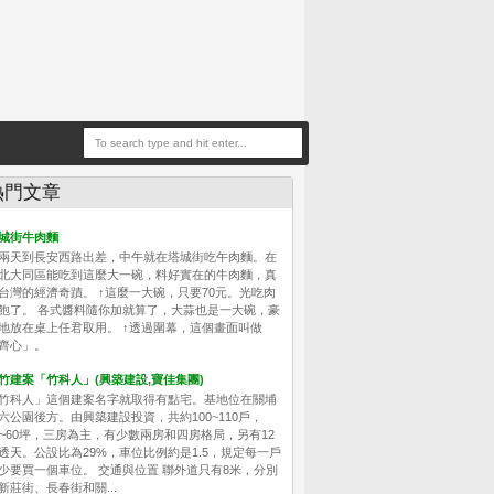
熱門文章
城街牛肉麵
兩天到長安西路出差，中午就在塔城街吃午肉麵。在
北大同區能吃到這麼大一碗，料好實在的牛肉麵，真
台灣的經濟奇蹟。 ↑這麼一大碗，只要70元。光吃肉
飽了。 各式醬料隨你加就算了，大蒜也是一大碗，豪
地放在桌上任君取用。 ↑透過圍幕，這個畫面叫做
齊心」。
竹建案「竹科人」(興築建設,寶佳集團)
竹科人」這個建案名字就取得有點宅。基地位在關埔
六公園後方。由興築建設投資，共約100~110戶，
0~60坪，三房為主，有少數兩房和四房格局，另有12
透天。公設比為29%，車位比例約是1.5，規定每一戶
少要買一個車位。 交通與位置 聯外道只有8米，分別
新莊街、長春街和關...