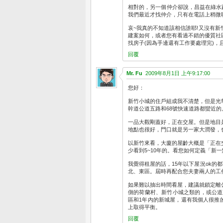
相對的，另一個仲介卻說，昌益在綠水
我們最近才找仲介，只有在電話上稍微聊
哀~我真的不知道該相信誰耶!又沒有
建案如何，或者您有看過不錯的優質社
找房子(因為手邊還有工作要處理完)，
回覆
Mr. Fu
2009年8月1日 上午9:17:00
您好：
新竹小城的住戶組成我不清楚，但是光
幹道公道五路和68號快速道路都蠻近的
一品大觀剛蓋好，正在交屋。但是地目
地點也很好，門口就是另一家大潤發，
以新竹來看，大廈的屋齡大概是「正在交屋或2
少看到5~10年的。看您如何定義「新
我覺得租屋的話，15年以下屋況ok的
北、東區。屆時再配合您夫妻兩人的工
如果難以抽出時間看屋，建議就鎖定離
側的荷蘭村、新竹小城之類的，或公道
區和1年內的新城屋，還有我個人很推
上取得平衡。
回覆