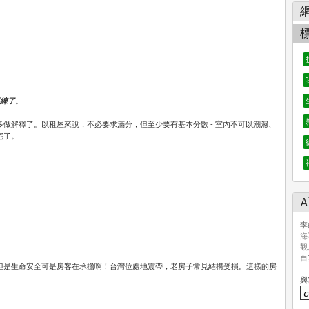
練了
。
多做解釋了。以租屋來說，不必要求滿分，但至少要有基本分數 -
室內不可以潮濕、
宅了。
A
李
海
觀
自
但是生命安全可是房客在承擔啊！台灣位處地震帶，老房子常見結構受損。這樣的房
與