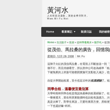
黃河水
人生得意須盡歡，莫使金樽空對月。
Www.Mr-Fu.net
Home
看屋筆記
裝潢日誌
我的秘密
Home
»
生活點子
»
投資
»
從科學看風水
»
隨手札
»
從茂
從茂伯、馬拉桑的廣告，回憶我
星期日, 12月 28, 2008
Mr. Fu
這陣子火紅的茂伯馬拉桑，在電視上不斷放送一則「
個不行，而且持續看空，所以房仲公司改為瞄準「租
下被拖累的上班族可能都因實施可支配收入減少，也
自從大學開始租屋，至今也近10年的
租屋經驗
了。租
同學合租．溫馨便宜最划算
大學時期和同學合租是我認為最棒的租屋經驗了。在
一整棟透天，那在和房東殺價時也比較有議價力。大
真是太棒了。對學生來說，只要吃東西方便、房租便
一下也還好嘛~科科。