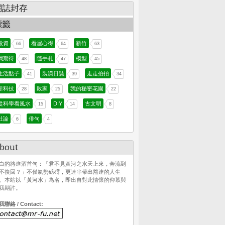
網誌封存
標籤
投資
看屋心得
新竹
66
64
63
我期待
隨手札
模型
48
47
45
生活點子
裝潢日誌
走走拍拍
41
39
34
新科技
敗家
我的秘密花園
28
25
22
從科學看風水
DIY
古文明
15
14
8
社論
俳句
6
4
bout
白的將進酒首句：「君不見黃河之水天上來，奔流到
不復回？」不僅氣勢磅礡，更連串帶出豁達的人生
。本站以「黃河水」為名，即出自對此情懷的仰慕與
我期許。
我聯絡 / Contact: