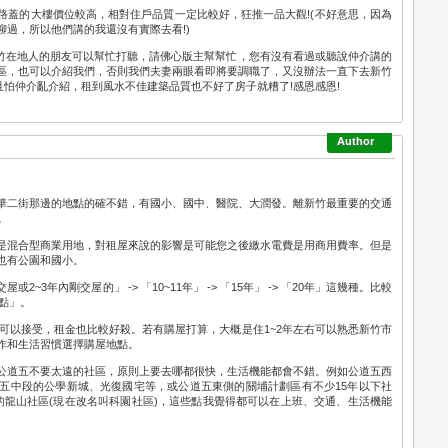
路蓋的大樓價位較高，相對住戶品質一定比較好，狂推一品大觀!(不好意思，因為
過，所以他們講的我還沒有實際去看!)
新竹在地人的朋友可以幫忙打聽，請佛心版主幫幫忙，您有沒有看過或聽說仲介講的
區，也可以介紹我們，否則我們夫妻兩眼看即將要調職了，又沒辦法一直下去新竹
且怕仲介亂介紹，租到風水不佳建築品質也不好了房子就糟了!感恩感恩!
華二街那邊的地點的確不錯，有國小、國中、醫院、大潤發。離新竹最重要的交通
。
是混合型商業用地，對租屋來說的影響是可能您之後繳水電費是用商用費率。但是
也有公園和國小。
~3年內剛交屋的」 -> 「10~11年」 -> 「15年」 -> 「20年」這幾種。比較
一點」。
都可以接受，租金也比較好殺。若有購屋打算，大概是住1~2年左右可以熟悉新竹市
作和生活習慣選擇購屋地點。
公道五不要太遠的社區，原則上要去哪都很快，生活機能都會不錯。例如公道五西
五中段的公學新城、光復國宅等，或公道五東側的關埔計劃區有不少15年以下社
的龍山社區(現在改名叫科園社區)，這些點我覺得都可以在上班、交通、生活機能