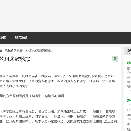
花園
與我聯絡
伯、馬拉桑的廣告，回憶我的租屋經驗談
的租屋經驗談
5
塔
前
台
實在有夠實在」的租屋廣告。
我認為，最這2季下來房地產買賣的景氣實在是差到一
是
屋市場」這塊大餅；借售的賣方有需求、觀望的買方也有需求，連在這一波不景氣
就
會有改租小房的需求。
邁
「
屋的心路歷程可說是有酸有甜，點滴在心頭啊。
新
「
兒
大學學區附近常有包租公、包租婆出沒。如果能集結三五好友，一起租下一整層或
4
學時，我和其他五位同班同學合租下一棟透天。可以一起翹課、一起睡過頭的感覺
戶
宜，就打死其他條件了。離學校是不是要很近，反而對我來說沒那麼重要–反正遲到
至
往